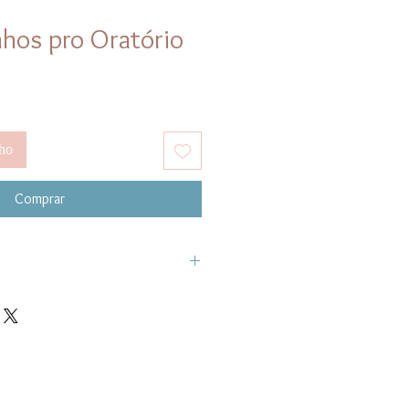
nhos pro Oratório
nho
Comprar
postila Digital reproduzir as
nsinadas para suas vendas.
essa Apostila, repassa-la em
hamento ou fazer doação dos