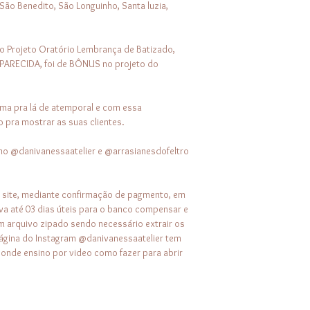
São Benedito, São Longuinho, Santa luzia,
o Projeto Oratório Lembrança de Batizado,
ARECIDA, foi de BÔNUS no projeto do
a pra lá de atemporal e com essa
 pra mostrar as suas clientes.
no @danivanessaatelier e @arrasianesdofeltro
o site, mediante confirmação de pagmento, em
eva até 03 dias úteis para o banco compensar e
 arquivo zipado sendo necessário extrair os
ágina do Instagram @danivanessaatelier tem
nde ensino por video como fazer para abrir