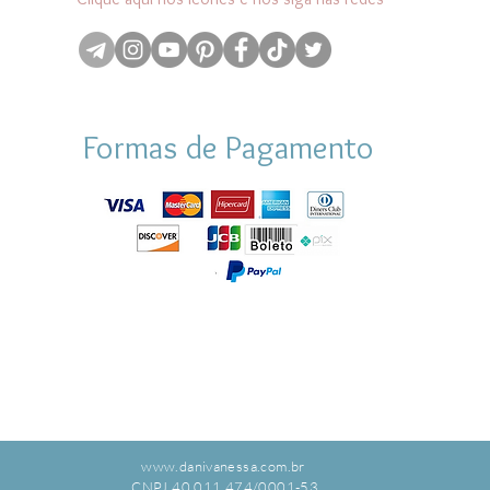
Formas de Pagamento
www.danivanessa.com.br
CNPJ 40.011.474/0001-53