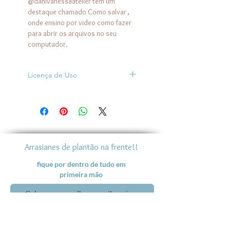
@danivanessaatelier tem um
destaque chamado Como salvar ,
onde ensino por video como fazer
para abrir os arquivos no seu
computador.
Licença de Uso
É permitido reproduzir as peças
que nela são ensinadas para suas
vendas.
É PROIBIDO revender esse
conteúdo, repassa-la em grupos
Arrasianes de plantão na frente!!
de compartilhamento ou fazer
doação dos moldes.
fique por dentro de tudo em
primeira mão
Conforme a lei nº 9610/98, É
PROIBIDA A REPRODUÇÃO
TOTAL E PARCIAL OU
DIVULGAÇÃO COMERCIAL
Vem ser Vip
DESTE MATERIAL SEM