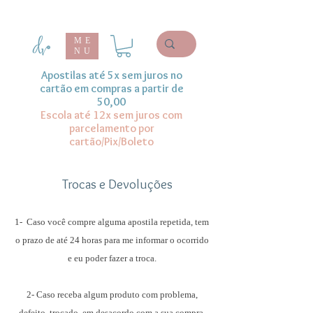
ME
NU
Apostilas até 5x sem juros no
cartão em compras a partir de
50,00
Escola até 12x sem juros com
parcelamento por
cartão/Pix/Boleto
Trocas e Devoluções
1- Caso você compre alguma apostila repetida, tem
o prazo de até 24 horas para me informar o ocorrido
e eu poder fazer a troca.
2- Caso receba algum produto com problema,
defeito, trocado, em desacordo com a sua compra,